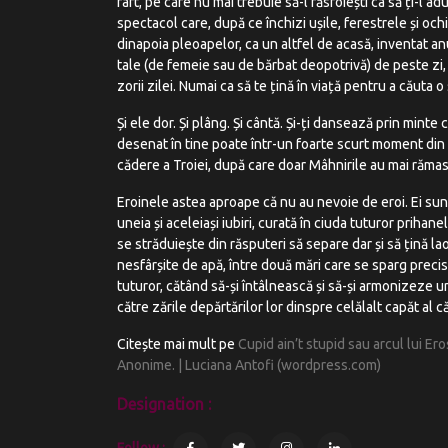
raft, pe care nu mai trebuie să-l răsfoiești ca să ți-l a
spectacol care, după ce închizi ușile, ferestrele și ochi
dinapoia pleoapelor, ca un altfel de acasă, inventat anu
tale (de femeie sau de bărbat deopotrivă) de peste zi, 
zorii zilei. Numai ca să te țină în viață pentru a căuta 
Și ele dor. Și plâng. Și cântă. Și-ți dansează prin minte
desenat în tine poate într-un foarte scurt moment din
cădere a Troiei, după care doar Mâhnirile au mai rămas 
Eroinele astea aproape că nu au nevoie de eroi. Ei sunt
uneia și aceleiași iubiri, curată în ciuda tuturor prih
se străduiește din răsputeri să separe dar și să țină la
nesfârșite de apă, între două mări care se sparg precis 
tuturor, cătând să-și întâlnească și să-și armonizeze u
către zările depărtărilor lor dinspre celălalt capăt al că
Citește mai mult pe
Cupid ain’t stupid sau arcul lui Er
Anonime. | Luciana Antofi (wordpress.com)
Designation :