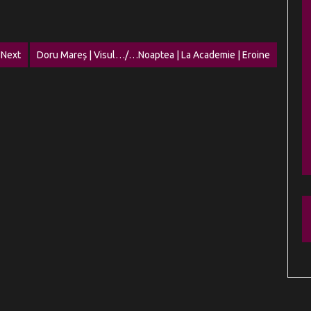
Next
Doru Mareș | Visul…/…Noaptea | La Academie | Eroine
Next
post: