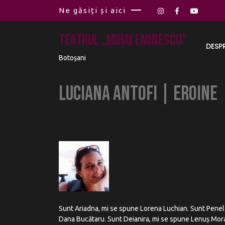
Ne găsiți și aici
Teatrul „Mihai Eminescu”
DESP
Botoșani
Luciana Antofi | Eroine
Sunt Ariadna, mi se spune Lorena Luchian. Sunt Pene
Dana Bucătaru. Sunt Deianira, mi se spune Lenuș Moraru