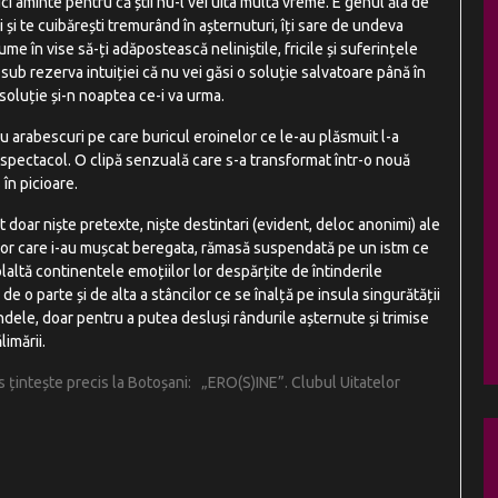
duci aminte pentru că știi nu-l vei uita multă vreme. E genul ăla de
i și te cuibărești tremurând în așternuturi, îți sare de undeva
me în vise să-ți adăpostească neliniștile, fricile și suferințele
sub rezerva intuiției că nu vei găsi o soluție salvatoare până în
o soluție și-n noaptea ce-i va urma.
 cu arabescuri pe care buricul eroinelor ce le-au plăsmuit l-a
 spectacol. O clipă senzuală care s-a transformat într-o nouă
în picioare.
 doar niște pretexte, niște destintari (evident, deloc anonimi) ale
anelor care i-au mușcat beregata, rămasă suspendată pe un istm ce
olaltă continentele emoțiilor lor despărțite de întinderile
de o parte și de alta a stâncilor ce se înalță pe insula singurătății
ndele, doar pentru a putea desluși rândurile așternute și trimise
limării.
os țintește precis la Botoșani: „ERO(S)INE”. Clubul Uitatelor