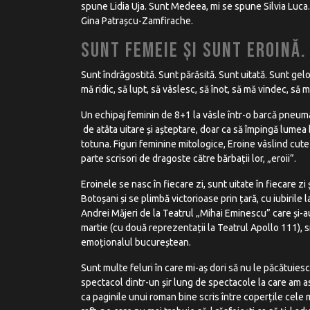
spune Lidia Uja. Sunt Medeea, mi se spune Silvia Luca.
Gina Patrașcu-Zamfirache.
Sunt femeie și sunt Eroină.
Sunt îndrăgostită. Sunt părăsită. Sunt uitată. Sunt gel
mă ridic, să lupt, să vâslesc, să înot, să mă vindec, să 
Un echipaj feminin de 8+1 la vâsle într-o barcă pneumat
de atâta uitare și așteptare, doar ca să împingă lumea b
totuna. Figuri feminine mitologice, Eroine vâslind cutez
parte scrisori de dragoste către bărbații lor, „eroii”.
Eroinele se nasc în fiecare zi, sunt uitate în fiecare zi 
Botoșani și se plimbă victorioase prin țară, cu iubirile 
Andrei Măjeri de la Teatrul „Mihai Eminescu” care și-au
martie (cu două reprezentații la Teatrul Apollo 111), s
emoționalul bucureștean.
Sunt multe feluri în care mi-aș dori să nu le păcătuiesc
spectacol dintr-un șir lung de spectacole la care am a
ca paginile unui roman bine scris între coperțile cele 