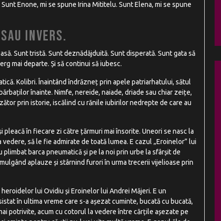
 Sunt Enone, mi se spune Irina Mititelu. Sunt Elena, mi se spune
 Sau invers.
oasă. Sunt tristă. Sunt deznădăjduită. Sunt disperată. Sunt gata să
merg mai departe. Și să continui să iubesc.
ică. Kolibri. Înaintând îndrăzneț prin apele patriarhatului, sătul
ărbaților înainte. Nimfe, nereide, naiade, driade sau chiar zeițe,
ător prin istorie, iscălind cu rănile iubirilor nedrepte de care au
și pleacă în fiecare zi către țărmuri mai însorite. Uneori se nasc la
la vedere, să le fie admirate de toată lumea. E cazul „Eroinelor” lui
 plimbat barca pneumatică și pe la noi prin urbe la sfârșit de
mulgând aplauze și stârnind furori în urma trecerii vijelioase prin
 heroidelor lui Ovidiu și Eroinelor lui Andrei Măjeri. E un
sistat în ultima vreme care s-a așezat cuminte, bucată cu bucată,
mai potrivite, acum cu cotorul la vedere între cărțile așezate pe