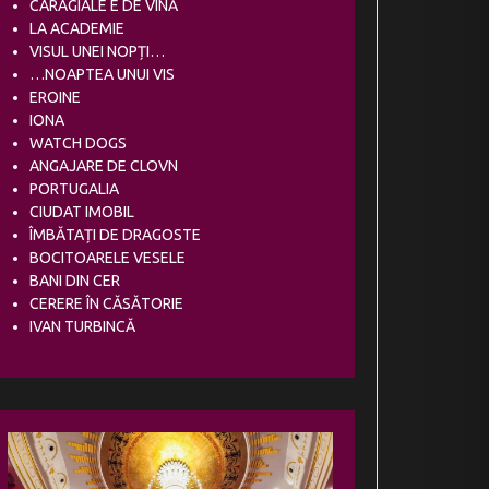
CARAGIALE E DE VINĂ
LA ACADEMIE
VISUL UNEI NOPȚI…
…NOAPTEA UNUI VIS
EROINE
IONA
WATCH DOGS
ANGAJARE DE CLOVN
PORTUGALIA
CIUDAT IMOBIL
ÎMBĂTAȚI DE DRAGOSTE
BOCITOARELE VESELE
BANI DIN CER
CERERE ÎN CĂSĂTORIE
IVAN TURBINCĂ