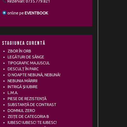
Rezervări: 0735.779.821
online pe
EVENTBOOK
Stagiunea curentă
ZBOR ÎN ORB
LEGĂTURI DE SÂNGE
TIPOGRAFIC MAJUSCUL
DESCULȚ ÎN PARC
O NOAPTE NEBUNĂ, NEBUNĂ!
NEBUNIA MĂRIRII
INTRIGĂ ȘI IUBIRE
L.M.A.
PIESE DE REZISTENȚĂ
SUBSTANȚĂ DE CONTRAST
DOMNUL ZERO
ZEIȚE DE CATEGORIA B
IUBESC! IUBESC! TE IUBESC!