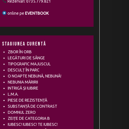
Rezervări: 0735.779.821
online pe
EVENTBOOK
Stagiunea curentă
ZBOR ÎN ORB
LEGĂTURI DE SÂNGE
TIPOGRAFIC MAJUSCUL
DESCULȚ ÎN PARC
O NOAPTE NEBUNĂ, NEBUNĂ!
NEBUNIA MĂRIRII
INTRIGĂ ȘI IUBIRE
L.M.A.
PIESE DE REZISTENȚĂ
SUBSTANȚĂ DE CONTRAST
DOMNUL ZERO
ZEIȚE DE CATEGORIA B
IUBESC! IUBESC! TE IUBESC!