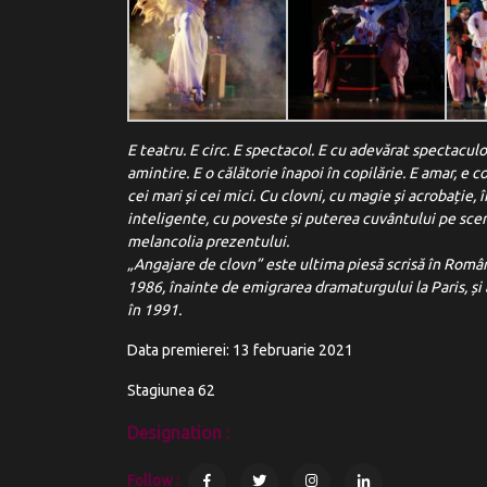
E teatru. E circ. E spectacol. E cu adevărat spectacu
amintire. E o călătorie înapoi în copilărie. E amar, e
cei mari și cei mici. Cu clovni, cu magie și acrobație, 
inteligente, cu poveste și puterea cuvântului pe scen
melancolia prezentului.
„Angajare de clovn” este ultima piesã scrisă în Româ
1986, înainte de emigrarea dramaturgului la Paris, 
în 1991.
Data premierei: 13 februarie 2021
Stagiunea 62
Designation :
Follow :