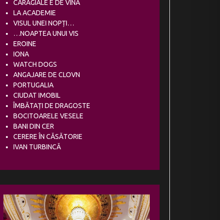
CARAGIALE E DE VINĂ
LA ACADEMIE
VISUL UNEI NOPȚI…
…NOAPTEA UNUI VIS
EROINE
IONA
WATCH DOGS
ANGAJARE DE CLOVN
PORTUGALIA
CIUDAT IMOBIL
ÎMBĂTAȚI DE DRAGOSTE
BOCITOARELE VESELE
BANI DIN CER
CERERE ÎN CĂSĂTORIE
IVAN TURBINCĂ