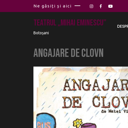
Ne găsiți și aici
Teatrul „Mihai Eminescu”
DESP
Botoșani
Angajare de clovn