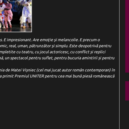
los. E impresionant. Are emoție și melancolie. E precum o
 comic, real, uman, pătrunzător și simplu. Este deopotrivă pentru
împletite cu teatru, cu jocul actoricesc, cu conflict și replici
ă, un spectacol pentru suflet, pentru bucuria amintirii și pentru
nia de Matei Vișniec (cel mai jucat autor român contemporan) în
și a primit Premiul UNITER pentru cea mai bunã piesã românească