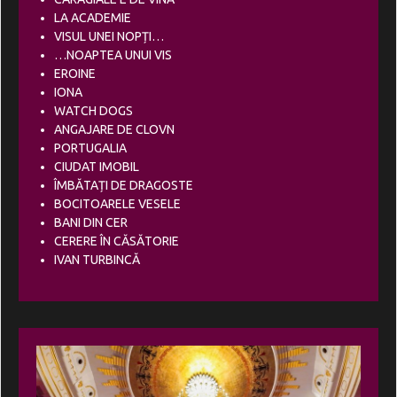
LA ACADEMIE
VISUL UNEI NOPȚI…
…NOAPTEA UNUI VIS
EROINE
IONA
WATCH DOGS
ANGAJARE DE CLOVN
PORTUGALIA
CIUDAT IMOBIL
ÎMBĂTAȚI DE DRAGOSTE
BOCITOARELE VESELE
BANI DIN CER
CERERE ÎN CĂSĂTORIE
IVAN TURBINCĂ