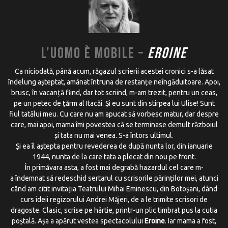
L’Uomo è mobile –
Eroine
Ca niciodată, până acum, răgazul scrierii acestei cronici
s-a
lăsat
îndelung așteptat, amânat întruna de restanțe neîngăduitoare. Apoi,
brusc, în vacanță fiind, dar tot scriind,
m-am
trezit, pentru un ceas,
pe un petec de țărm al Itacăi. Și eu sunt din stirpea lui Ulise! Sunt
fiul tatălui meu. Cu care nu am apucat să vorbesc matur, dar despre
care, mai apoi, mama îmi povestea că se terminase demult războiul
și tata nu mai venea.
S-a
întors ultimul.
Și ea îl aștepta pentru revederea de după nunta lor, din ianuarie
1944, nunta de la care tata a plecat din nou pe front.
În primăvara asta, a fost mai degrabă hazardul cel care
m-
a
îndemnat să redeschid sertarul cu scrisorile părinților mei, atunci
când am citit invitația Teatrului Mihai Eminescu, din Botoșani, dând
curs ideii regizorului Andrei Măjeri, de a le trimite scrisori de
dragoste. Clasic, scrise pe hârtie,
printr-un
plic timbrat pus la cutia
poștală. Așa a apărut vestea spectacolului
Eroine
. Iar mama a fost,