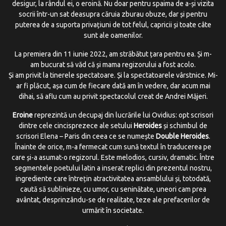
desigur, la rândul ei, o eroină. Nu doar pentru spaima de
a-și
vizita
socrii
într-un
sat deasupra căruia zburau obuze, dar și pentru
puterea de a suporta privațiuni de tot felul, capricii și toate câte
sunt ale oamenilor.
La premiera din 11 iunie 2022, am străbătut țara pentru ea. Și
m-
am
bucurat să văd că și mama regizorului a fost acolo.
Și am privit la tinerele spectatoare. Și la spectatoarele vârstnice.
Mi-
ar
fi plăcut, așa cum de fiecare dată am în vedere, dar acum mai
dihai, să aflu cum au privit spectacolul creat de Andrei Măjeri.
Eroine
reprezintă un decupaj din lucrările lui Ovidius: opt scrisori
dintre cele cincisprezece ale setului
Heroides
și schimbul de
scrisori Elena – Paris din ceea ce se numește
Double Heroides
.
Înainte de orice,
m-a
fermecat cum sună textul în traducerea pe
care
și-a
asumat-o
regizorul. Este melodios, cursiv, dramatic. Între
segmentele poetului latin a inserat replici din prezentul nostru,
ingrediente care întrețin atractivitatea ansamblului și, totodată,
caută să sublinieze, cu umor, cu seninătate, uneori cam prea
avântat,
desprinzându-se
de realitate, teze ale prefacerilor de
urmărit în societate.