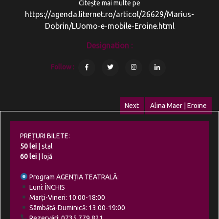
Citește mai multe pe
https://agenda.liternet.ro/articol/26629/Marius-
Dobrin/LUomo-e-mobile-Eroine.html
Designation :
Follow :
Navigare
Next
Alina Maer | Eroine
Next
în
post:
articole
PREȚURI BILETE:
50 lei
| stal
60 lei
| lojă
Program AGENȚIA TEATRALĂ:
Luni: ÎNCHIS
Marți-Vineri: 10:00-18:00
Sâmbătă-Duminică: 13:00-19:00
Rezervări: 0735.779.821