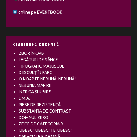
online pe
EVENTBOOK
Stagiunea curentă
ZBOR ÎN ORB
LEGĂTURI DE SÂNGE
TIPOGRAFIC MAJUSCUL
DESCULȚ ÎN PARC
O NOAPTE NEBUNĂ, NEBUNĂ!
NEBUNIA MĂRIRII
INTRIGĂ ȘI IUBIRE
L.M.A.
PIESE DE REZISTENȚĂ
SUBSTANȚĂ DE CONTRAST
DOMNUL ZERO
ZEIȚE DE CATEGORIA B
IUBESC! IUBESC! TE IUBESC!
CARAGIALE E DE VINĂ