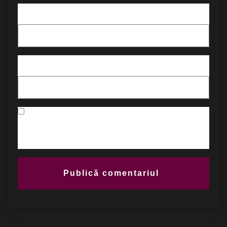
Email
*
Site web
Salvează-mi numele, emailul și site-ul web în acest
navigator pentru data viitoare când o să comentez.