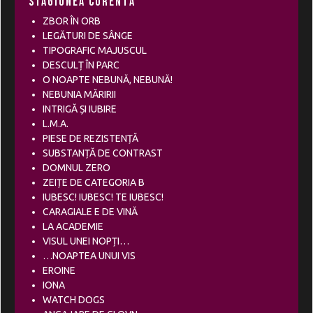
Stagiunea curentă
ZBOR ÎN ORB
LEGĂTURI DE SÂNGE
TIPOGRAFIC MAJUSCUL
DESCULȚ ÎN PARC
O NOAPTE NEBUNĂ, NEBUNĂ!
NEBUNIA MĂRIRII
INTRIGĂ ȘI IUBIRE
L.M.A.
PIESE DE REZISTENȚĂ
SUBSTANȚĂ DE CONTRAST
DOMNUL ZERO
ZEIȚE DE CATEGORIA B
IUBESC! IUBESC! TE IUBESC!
CARAGIALE E DE VINĂ
LA ACADEMIE
VISUL UNEI NOPȚI…
…NOAPTEA UNUI VIS
EROINE
IONA
WATCH DOGS