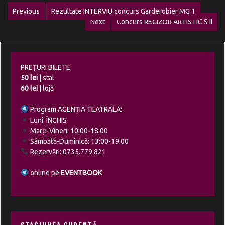
Navigare
Previous
Rezultate INTERVIU concurs Garderobier MG 1
Previous
Next
Concurs REGIZOR ARTISTIC S II
în
post:
Next
post:
articole
PREȚURI BILETE:
50 lei
| stal
60 lei
| lojă
Program AGENȚIA TEATRALĂ:
Luni: ÎNCHIS
Marți-Vineri: 10:00-18:00
Sâmbătă-Duminică: 13:00-19:00
Rezervări: 0735.779.821
online pe
EVENTBOOK