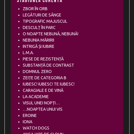
Stagiunea curentă
ZBOR ÎN ORB
LEGĂTURI DE SÂNGE
TIPOGRAFIC MAJUSCUL
DESCULȚ ÎN PARC
O NOAPTE NEBUNĂ, NEBUNĂ!
NEBUNIA MĂRIRII
INTRIGĂ ȘI IUBIRE
L.M.A.
PIESE DE REZISTENȚĂ
SUBSTANȚĂ DE CONTRAST
DOMNUL ZERO
ZEIȚE DE CATEGORIA B
IUBESC! IUBESC! TE IUBESC!
CARAGIALE E DE VINĂ
LA ACADEMIE
VISUL UNEI NOPȚI…
…NOAPTEA UNUI VIS
EROINE
IONA
WATCH DOGS