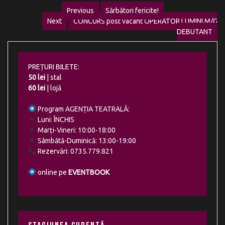
Navigare
Previous
Sărbători fericite!
Previous
Next
CONCURS post vacant OPERATOR LUMINI M/G
în
Next
post:
DEBUTANT
post:
articole
PREȚURI BILETE:
50 lei
| stal
60 lei
| lojă
Program AGENȚIA TEATRALĂ:
Luni: ÎNCHIS
Marți-Vineri: 10:00-18:00
Sâmbătă-Duminică: 13:00-19:00
Rezervări: 0735.779.821
online pe
EVENTBOOK