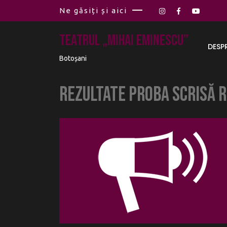
Ne găsiți și aici
Teatrul „Mihai Eminescu”
DESP
Botoșani
REZULTATE proba scrisă R