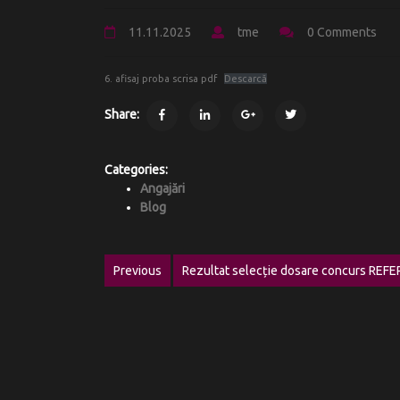
11.11.2025
tme
0 Comments
6. afisaj proba scrisa pdf
Descarcă
Share:
Categories:
Angajări
Blog
Navigare
Previous
Rezultat selecție dosare concurs REFE
Previous
în
post:
articole