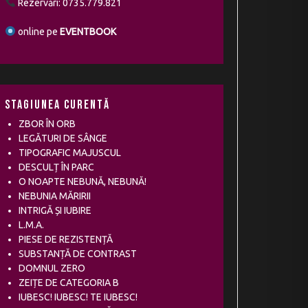
Rezervări: 0735.779.821
online pe
EVENTBOOK
Stagiunea curentă
ZBOR ÎN ORB
LEGĂTURI DE SÂNGE
TIPOGRAFIC MAJUSCUL
DESCULȚ ÎN PARC
O NOAPTE NEBUNĂ, NEBUNĂ!
NEBUNIA MĂRIRII
INTRIGĂ ȘI IUBIRE
L.M.A.
PIESE DE REZISTENȚĂ
SUBSTANȚĂ DE CONTRAST
DOMNUL ZERO
ZEIȚE DE CATEGORIA B
IUBESC! IUBESC! TE IUBESC!