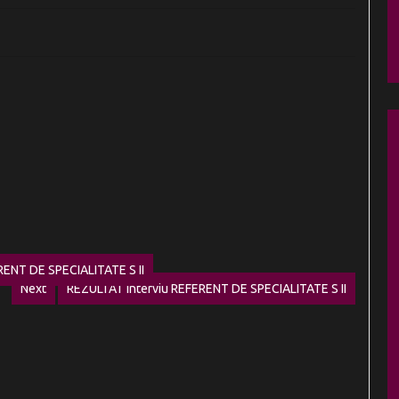
RENT DE SPECIALITATE S II
Next
REZULTAT interviu REFERENT DE SPECIALITATE S II
Next
post: