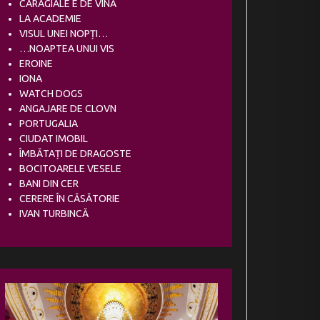
CARAGIALE E DE VINĂ
LA ACADEMIE
VISUL UNEI NOPȚI…
…NOAPTEA UNUI VIS
EROINE
IONA
WATCH DOGS
ANGAJARE DE CLOVN
PORTUGALIA
CIUDAT IMOBIL
ÎMBĂTAȚI DE DRAGOSTE
BOCITOARELE VESELE
BANI DIN CER
CERERE ÎN CĂSĂTORIE
IVAN TURBINCĂ