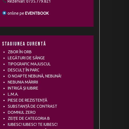
Rezervări: 0735.779.821
online pe
EVENTBOOK
Stagiunea curentă
ZBOR ÎN ORB
LEGĂTURI DE SÂNGE
TIPOGRAFIC MAJUSCUL
DESCULȚ ÎN PARC
O NOAPTE NEBUNĂ, NEBUNĂ!
NEBUNIA MĂRIRII
INTRIGĂ ȘI IUBIRE
L.M.A.
PIESE DE REZISTENȚĂ
SUBSTANȚĂ DE CONTRAST
DOMNUL ZERO
ZEIȚE DE CATEGORIA B
IUBESC! IUBESC! TE IUBESC!