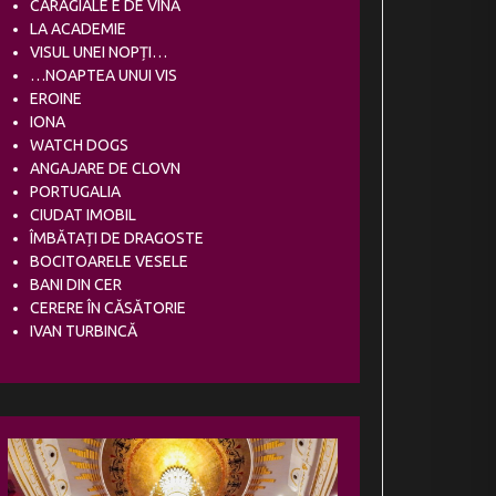
CARAGIALE E DE VINĂ
LA ACADEMIE
VISUL UNEI NOPȚI…
…NOAPTEA UNUI VIS
EROINE
IONA
WATCH DOGS
ANGAJARE DE CLOVN
PORTUGALIA
CIUDAT IMOBIL
ÎMBĂTAȚI DE DRAGOSTE
BOCITOARELE VESELE
BANI DIN CER
CERERE ÎN CĂSĂTORIE
IVAN TURBINCĂ