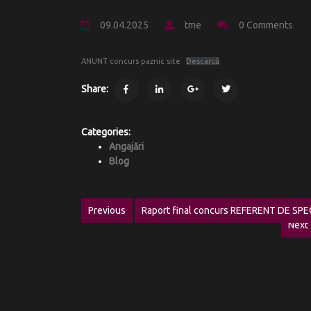
09.04.2025
tme
0 Comments
ANUNT concurs paznic site
Descarcă
Share:
Categories:
Angajări
Blog
Navigare
Previous
Raport final concurs REFERENT DE SPEC
Previous
Next
în
post:
articole