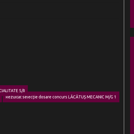
IALITATE S/II
Rezultat selecție dosare concurs LĂCĂTUȘ MECANIC M/G 1
Next
post: