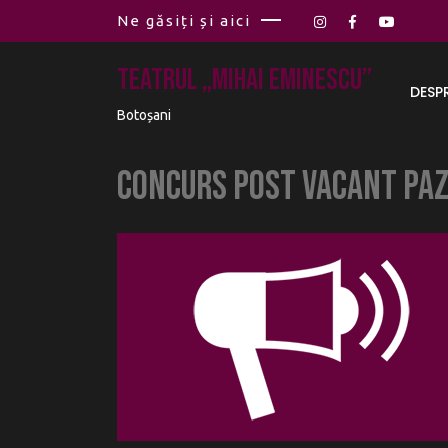
Ne găsiți și aici
Teatrul „Mihai Eminescu”
DESP
Botoșani
Concurs post vacant PA