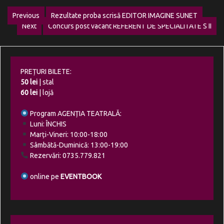
Navigare
Previous
Rezultate proba scrisă EDITOR IMAGINE SUNET
Previous
Next
Concurs post vacant REFERENT DE SPECIALITATE S II
în
Next
post:
post:
articole
PREȚURI BILETE:
50 lei
| stal
60 lei
| lojă
Program AGENȚIA TEATRALĂ:
Luni: ÎNCHIS
Marți-Vineri: 10:00-18:00
Sâmbătă-Duminică: 13:00-19:00
Rezervări: 0735.779.821
online pe
EVENTBOOK