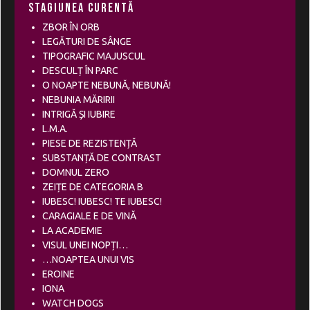
Stagiunea curentă
ZBOR ÎN ORB
LEGĂTURI DE SÂNGE
TIPOGRAFIC MAJUSCUL
DESCULȚ ÎN PARC
O NOAPTE NEBUNĂ, NEBUNĂ!
NEBUNIA MĂRIRII
INTRIGĂ ȘI IUBIRE
L.M.A.
PIESE DE REZISTENȚĂ
SUBSTANȚĂ DE CONTRAST
DOMNUL ZERO
ZEIȚE DE CATEGORIA B
IUBESC! IUBESC! TE IUBESC!
CARAGIALE E DE VINĂ
LA ACADEMIE
VISUL UNEI NOPȚI…
…NOAPTEA UNUI VIS
EROINE
IONA
WATCH DOGS