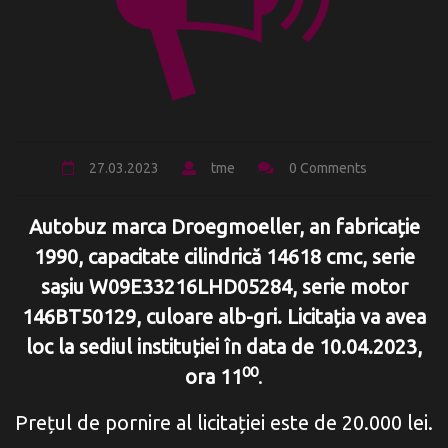
27.03.2023
tme
0 Comments
Autobuz marca Droegmoeller, an fabricație
1990, capacitate cilindrică 14618 cmc, serie
sașiu W09E33216LHD05284, serie motor
146BT50129, culoare alb-gri. Licitația va avea
loc la sediul instituției în data de 10.04.2023,
00
ora 11
.
Prețul de pornire al licitației este de 20.000 lei.