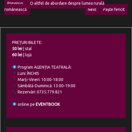
Navigare
Previous
O altfel de abordare despre lumea rurală
Previous
românească
Next
Paște fericit
în
post:
Next
post:
articole
PREȚURI BILETE:
50 lei
| stal
60 lei
| lojă
Program AGENȚIA TEATRALĂ:
Luni: ÎNCHIS
Marți-Vineri: 10:00-18:00
Sâmbătă-Duminică: 13:00-19:00
Rezervări: 0735.779.821
online pe
EVENTBOOK