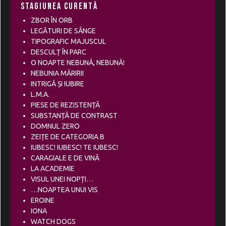
Stagiunea curentă
ZBOR ÎN ORB
LEGĂTURI DE SÂNGE
TIPOGRAFIC MAJUSCUL
DESCULȚ ÎN PARC
O NOAPTE NEBUNĂ, NEBUNĂ!
NEBUNIA MĂRIRII
INTRIGĂ ȘI IUBIRE
L.M.A.
PIESE DE REZISTENȚĂ
SUBSTANȚĂ DE CONTRAST
DOMNUL ZERO
ZEIȚE DE CATEGORIA B
IUBESC! IUBESC! TE IUBESC!
CARAGIALE E DE VINĂ
LA ACADEMIE
VISUL UNEI NOPȚI…
…NOAPTEA UNUI VIS
EROINE
IONA
WATCH DOGS