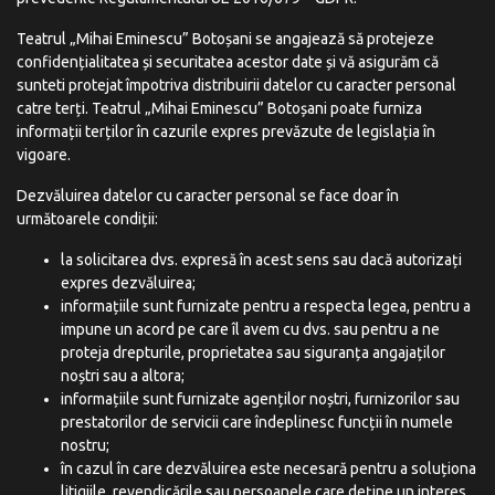
Teatrul „Mihai Eminescu” Botoșani se angajează să protejeze
confidențialitatea și securitatea acestor date și vă asigurăm că
sunteti protejat împotriva distribuirii datelor cu caracter personal
catre terți. Teatrul „Mihai Eminescu” Botoșani poate furniza
informații terților în cazurile expres prevăzute de legislația în
vigoare.
Dezvăluirea datelor cu caracter personal se face doar în
următoarele condiții:
la solicitarea dvs. expresă în acest sens sau dacă autorizați
expres dezvăluirea;
informațiile sunt furnizate pentru a respecta legea, pentru a
impune un acord pe care îl avem cu dvs. sau pentru a ne
proteja drepturile, proprietatea sau siguranța angajaților
noștri sau a altora;
informațiile sunt furnizate agenților noștri, furnizorilor sau
prestatorilor de servicii care îndeplinesc funcții în numele
nostru;
în cazul în care dezvăluirea este necesară pentru a soluționa
litigiile, revendicările sau persoanele care deține un interes