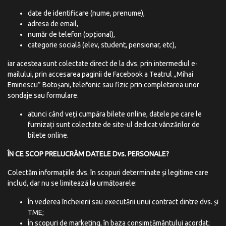
date de identificare (nume, prenume),
adresa de email,
număr de telefon (opțional),
categorie socială (elev, student, pensionar, etc),
iar acestea sunt colectate direct de la dvs. prin intermediul e-
mailului, prin accesarea paginii de Facebook a Teatrul „Mihai
Eminescu” Botoșani, telefonic sau fizic prin completarea unor
sondaje sau formulare.
atunci când veți cumpăra bilete online, datele pe care le
furnizați sunt colectate de site-ul dedicat vânzărilor de
bilete online.
ÎN CE
SCOP PRELUCRĂM
DATELE Dvs. PERSONALE?
Colectăm informațiile dvs. în scopuri determinate și legitime care
includ, dar nu se limitează la următoarele:
În vederea încheierii sau executării unui contract dintre dvs. și
TME;
În scopuri de marketing, în baza consimțământului acordat;