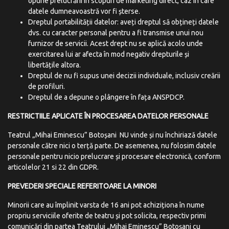
opune prelucrării în scopuri de marketing direct, caz în care
datele dumneavoastră vor fi șterse.
Dreptul portabilității datelor: aveți dreptul să obțineți datele
dvs. cu caracter personal pentru a fi transmise unui nou
furnizor de servicii. Acest drept nu se aplică acolo unde
exercitarea lui ar afecta în mod negativ drepturile și
libertățile altora.
Dreptul de nu fi supus unei decizii individuale, inclusiv creării
de profiluri.
Dreptul de a depune o plângere în fața ANSPDCP.
RESTRICTIILE APLICATE
ÎN
PROCESAREA
DATELOR PERSONALE
Teatrul „Mihai Eminescu” Botoșani NU vinde și nu închiriază datele
personale către nici o terță parte. De asemenea, nu folosim datele
personale pentru nicio prelucrare și procesare electronică, conform
articolelor 21 si 22 din GDPR.
PREVEDERI
SPECIALE
REFERITOARE
LA
MINORI
Minorii care au împlinit varsta de 16 ani pot achiziționa în nume
propriu serviciile oferite de teatru și pot solicita, respectiv primi
comunicări din partea Teatrului „Mihai Eminescu” Botoșani cu