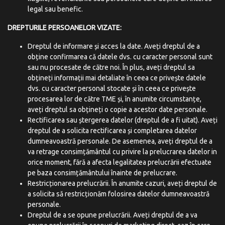
legal sau benefic.
DREPTURILE PERSOANELOR
VIZATE:
Dreptul de informare și acces la date. Aveți dreptul de a
obține confirmarea că datele dvs. cu caracter personal sunt
sau nu procesate de către noi. În plus, aveți dreptul sa
obțineți informații mai detaliate în ceea ce privește datele
dvs. cu caracter personal stocate și în ceea ce privește
procesarea lor de către TME și, în anumite circumstanțe,
aveți dreptul sa obțineți o copie a acestor date personale.
Rectificarea sau ștergerea datelor (dreptul de a fi uitat). Aveți
dreptul de a solicita rectificarea și completarea datelor
dumneavoastră personale. De asemenea, aveți dreptul de a
va retrage consimțământul cu privire la prelucrarea datelor in
orice moment, fără a afecta legalitatea prelucrării efectuate
pe baza consimțământului înainte de prelucrare.
Restricționarea prelucrării. În anumite cazuri, aveți dreptul de
a solicita să restricționăm folosirea datelor dumneavoastră
personale.
Dreptul de a se opune prelucrării. Aveți dreptul de a va