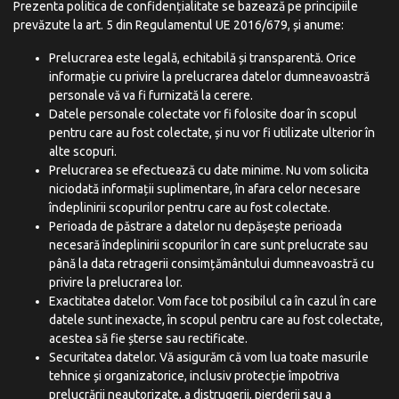
Prezenta politica de confidențialitate se bazează pe principiile
prevăzute la art. 5 din Regulamentul UE 2016/679, și anume:
Prelucrarea este legală, echitabilă și transparentă. Orice
informație cu privire la prelucrarea datelor dumneavoastră
personale vă va fi furnizată la cerere.
Datele personale colectate vor fi folosite doar în scopul
pentru care au fost colectate, și nu vor fi utilizate ulterior în
alte scopuri.
Prelucrarea se efectuează cu date minime. Nu vom solicita
niciodată informații suplimentare, în afara celor necesare
îndeplinirii scopurilor pentru care au fost colectate.
Perioada de păstrare a datelor nu depășește perioada
necesară îndeplinirii scopurilor în care sunt prelucrate sau
până la data retragerii consimțământului dumneavoastră cu
privire la prelucrarea lor.
Exactitatea datelor. Vom
face tot posibilul ca în cazul în care
datele sunt inexacte, în scopul pentru care au fost colectate,
acestea să fie șterse sau rectificate.
Securitatea datelor. Vă
asigurăm că vom lua toate masurile
tehnice și organizatorice, inclusiv protecție împotriva
prelucrării neautorizate, a distrugerii, pierderii sau a