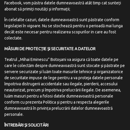
Facebook, vom păstra datele dumneavoastră atât timp cat sunteți
abonat să primiți noutăți și informații;
În celelalte cazuri, datele dumneavoastră sunt păstrate conform
legislației în vigoare. Nu se stochează pentru o perioadă mai lunga
decât este necesar pentru realizarea scopurilor in care au fost
colectate.
MĂSURI
DE
PROTECȚIE
ȘI
SECURITATE
A
DATELOR
Teatrul „Mihai Eminescu” Botoșani va asigura că toate datele pe
care le colectăm despre dumneavoastră sunt stocate și păstrate pe
servere securizate și luăm toate masurile tehnice și organizatorice
de securitate impuse de lege pentru a va proteja datele personale
împotriva distrugerii accidentale sau ilegale, pierderii, accesului
neautorizat, precum și împotriva prelucrării ilegale. De asemenea,
luăm masuri pentru a folosi datele dumneavoastră personale
conform cu prezenta Politica și pentru a respecta alegerile
dumneavoastră în privința prelucrării datelor dumneavoastră
personale.
ÎNTREBĂRI
ȘI SOLICITĂRI