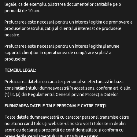
legale, ca de exemplu, păstrarea documentelor cantabile pe o
perioadă de 10 ani.
Prelucrarea este necesară pentru un interes legitim de promovare a
produselor teatrului, cat și al clientului interesat de produsele
noastre.
Prelucrarea este necesară pentru un interes legitim și anume
suportul clienților în operațiunea de cumpărare și plată a
produselor.
TEMEIUL
LEGAL:
Prelucrarea datelor cu caracter personal se efectuează în baza
consimțământului dumneavoastră în acest sens, conform art. 6 alin.
(1) lit. (a) din Regulamentul General privind Protecția Datelor.
FURNIZAREA
DATELE
TALE
PERSONALE
CATRE
TERȚI:
Toate datele dumneavoastră cu caracter personal transmise către
noi atunci când folosiți website-ul nostru vor fi folosite în deplin
acord cu declarația prezentă de confidențialitate și conform cu
prevederile Regulamentului UE 2016/679 – GDPR.