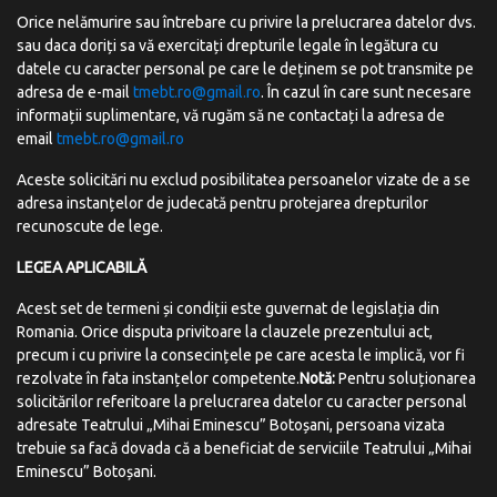
Orice nelămurire sau întrebare cu privire la prelucrarea datelor dvs.
sau daca doriți sa vă exercitați drepturile legale în legătura cu
datele cu caracter personal pe care le deținem se pot transmite pe
adresa de e-mail
tmebt.ro@gmail.ro
. În cazul în care sunt necesare
informații suplimentare, vă rugăm să ne contactați la adresa de
email
tmebt.ro@gmail.ro
Aceste solicitări nu exclud posibilitatea persoanelor vizate de a se
adresa instanțelor de judecată pentru protejarea drepturilor
recunoscute de lege.
LEGEA
APLICABILĂ
Acest set de termeni și condiții este guvernat de legislația din
Romania. Orice disputa privitoare la clauzele prezentului act,
precum i cu privire la consecințele pe care acesta le implică, vor fi
rezolvate în fata instanțelor competente.
Notă:
Pentru soluționarea
solicitărilor referitoare la prelucrarea datelor cu caracter personal
adresate Teatrului „Mihai Eminescu” Botoșani, persoana vizata
trebuie sa facă dovada că a beneficiat de serviciile Teatrului „Mihai
Eminescu” Botoșani.