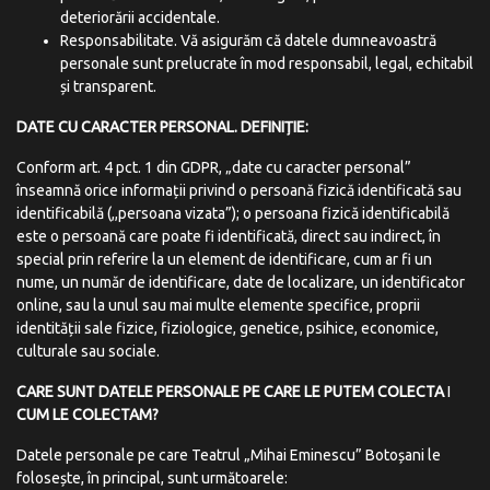
deteriorării accidentale.
Responsabilitate. Vă
asigurăm că datele dumneavoastră
personale sunt prelucrate în mod responsabil, legal, echitabil
și transparent.
DATE CU CARACTER
PERSONAL.
DEFINIȚIE:
Conform art. 4 pct. 1 din GDPR, „date cu caracter personal”
înseamnă orice informații privind o persoană fizică identificată sau
identificabilă (,,persoana vizata”); o persoana fizică identificabilă
este o persoană care poate fi identificată, direct sau indirect, în
special prin referire la un element de identificare, cum ar fi un
nume, un număr de identificare, date de localizare, un identificator
online, sau la unul sau mai multe elemente specifice, proprii
identității sale fizice, fiziologice, genetice, psihice, economice,
culturale sau sociale.
CARE SUNT DATELE PERSONALE
PE CARE LE
PUTEM
COLECTA
I
CUM LE COLECTAM?
Datele personale pe care Teatrul „Mihai Eminescu” Botoșani le
folosește, în principal, sunt următoarele: