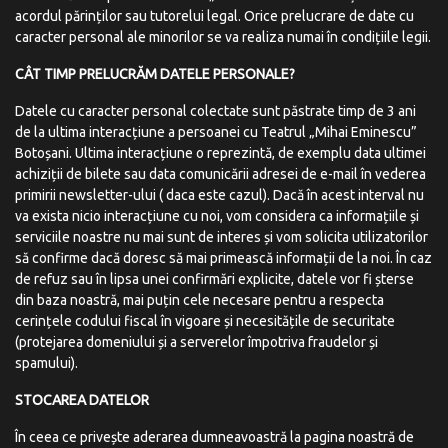
acordul părinților sau tutorelui legal. Orice prelucrare de date cu
caracter personal ale minorilor se va realiza numai în condițiile legii.
CÂT TIMP
PRELUCRĂM
DATELE
PERSONALE?
Datele cu caracter personal colectate sunt păstrate timp de 3 ani
de la ultima interacțiune a persoanei cu Teatrul „Mihai Eminescu”
Botoșani. Ultima interacțiune o reprezintă, de exemplu data ultimei
achiziții de bilete sau data comunicării adresei de e-mail în vederea
primirii newsletter-ului ( daca este cazul). Dacă în acest interval nu
va exista nicio interacțiune cu noi, vom considera ca informațiile și
serviciile noastre nu mai sunt de interes și vom solicita utilizatorilor
să confirme dacă doresc să mai primească informații de la noi. În caz
de refuz sau în lipsa unei confirmări explicite, datele vor fi șterse
din baza noastră, mai puțin cele necesare pentru a respecta
cerințele codului fiscal în vigoare și necesitățile de securitate
(protejarea domeniului și a serverelor împotriva fraudelor și
spamului).
STOCAREA
DATELOR
În ceea ce privește aderarea dumneavoastră la pagina noastră de