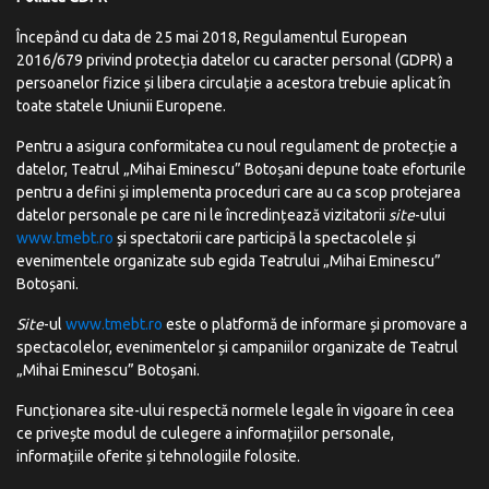
Începând cu data de 25 mai 2018, Regulamentul European
2016/679 privind protecția datelor cu caracter personal (GDPR) a
persoanelor fizice și libera circulație a acestora trebuie aplicat în
toate statele Uniunii Europene.
Pentru a asigura conformitatea cu noul regulament de protecție a
datelor, Teatrul „Mihai Eminescu” Botoșani depune toate eforturile
pentru a defini și implementa proceduri care au ca scop protejarea
datelor personale pe care ni le încredințează vizitatorii
site
-ului
www.tmebt.ro
și spectatorii care participă la spectacolele și
evenimentele organizate sub egida Teatrului „Mihai Eminescu”
Botoșani.
Site
-ul
www.tmebt.ro
este o platformă de informare și promovare a
spectacolelor, evenimentelor și campaniilor organizate de Teatrul
„Mihai Eminescu” Botoșani.
Funcționarea site-ului respectă normele legale în vigoare în ceea
ce privește modul de culegere a informațiilor personale,
informațiile oferite și tehnologiile folosite.